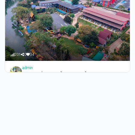
249
0
55
admin
8 ที่เที่ยวตามรอยลิซ่า Amazing Thailand สัมผัสวัฒนธรรม ชม
วิวหลักล้าน!
201
0
34
admin
อัปเดต 20 ที่พักสวยริมน้ำแก่งกระจาน ทั้งสายชิลล์ สายบันเทิง
สายปิ้งย่าง บ้านพักเหมาหลัง รวมไว้ให้ครบจบในคลิ๊กเดียว