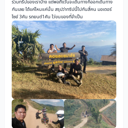
ร่วมทริปของเราบ้าง แต่พอถึงวันจะเดินทางก็ออกเดินทาง
กันเลย ได้แค่ไหนแค่นั้น สรุปว่าทริปนี้ไปกันสี่คน มอเตอร์
ไซย์ 3คัน รถยนต์1คัน ไว่ขนของที่จำเป็น